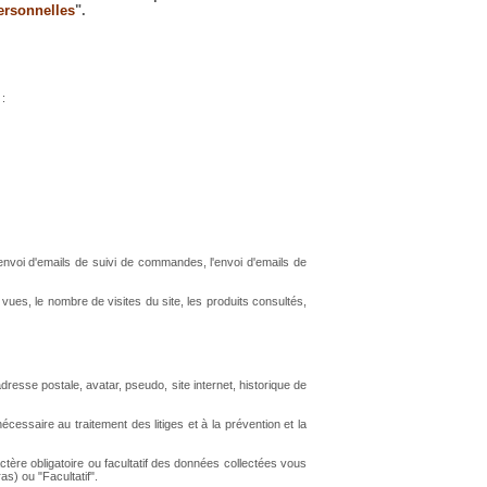
ersonnelles
".
 :
l'envoi d'emails de suivi de commandes, l'envoi d'emails de
ues, le nombre de visites du site, les produits consultés,
esse postale, avatar, pseudo, site internet, historique de
ssaire au traitement des litiges et à la prévention et la
ère obligatoire ou facultatif des données collectées vous
s) ou "Facultatif".