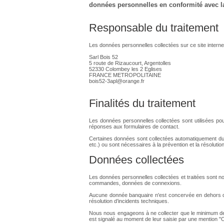
données personnelles en conformité avec la 
Responsable du traitement
Les données personnelles collectées sur ce site intern
Sarl Bois 52
5 route de Rizaucourt, Argentolles
52330 Colombey les 2 Eglises
FRANCE METROPOLITAINE
bois52-3apl@orange.fr
Finalités du traitement
Les données personnelles collectées sont utilisées pour
réponses aux formulaires de contact.
Certaines données sont collectées automatiquement du fa
etc.) ou sont nécessaires à la prévention et la résolutio
Données collectées
Les données personnelles collectées et traitées sont no
commandes, données de connexions.
Aucune donnée banquaire n'est concervée en dehors de l
résolution d’incidents techniques.
Nous nous engageons à ne collecter que le minimum de d
est signalé au moment de leur saisie par une mention "Ob