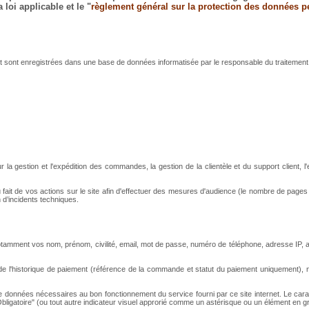
loi applicable et le "
règlement général sur la protection des données p
et sont enregistrées dans une base de données informatisée par le responsable du traitement
 la gestion et l'expédition des commandes, la gestion de la clientèle et du support client, 
it de vos actions sur le site afin d'effectuer des mesures d'audience (le nombre de pages v
n d’incidents techniques.
tamment vos nom, prénom, civilité, email, mot de passe, numéro de téléphone, adresse IP, adr
'historique de paiement (référence de la commande et statut du paiement uniquement), néce
onnées nécessaires au bon fonctionnement du service fourni par ce site internet. Le caract
ligatoire" (ou tout autre indicateur visuel approrié comme un astérisque ou un élément en gra