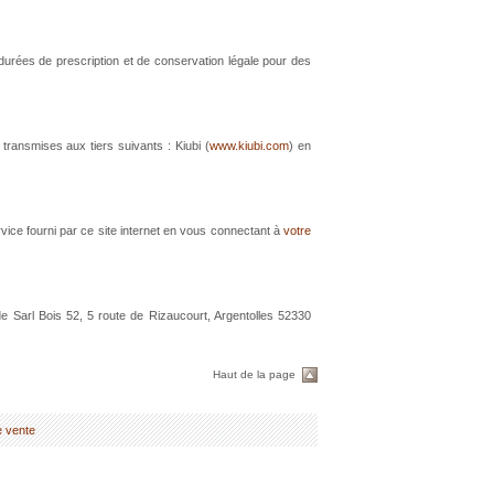
durées de prescription et de conservation légale pour des
transmises aux tiers suivants : Kiubi (
www.kiubi.com
) en
vice fourni par ce site internet en vous connectant à
votre
de Sarl Bois 52, 5 route de Rizaucourt, Argentolles 52330
Haut de la page
e vente