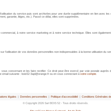
tilisation du service puis sont archivées pour une durée supplémentaire en lien avec les 
ment, garantie, litiges, etc.). Passé ce délai, elles sont supprimées.
commercial, à notre service marketing et à notre service technique. Elles sont également 
r l'utilisation de vos données personnelles non-indispensables à la bonne utilisation du ser
ous concernant et les faire rectifier. Ce droit peut être exercé par voie postale auprès 
sse email suivante : bois52-3apl@orange.fr ou en vous connectant à
votre compte
.
ations légales
|
Données personnelles
|
Politique d'accessibilité
|
Conditions Générales d
© Copyright 2026 Sarl BOIS 52 - Tous droits réservés.