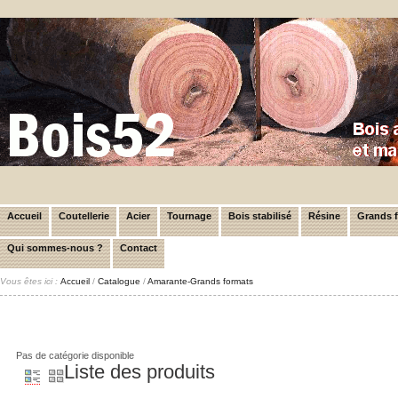
Accueil
Coutellerie
Acier
Tournage
Bois stabilisé
Résine
Grands 
Qui sommes-nous ?
Contact
Vous êtes ici :
Accueil
/
Catalogue
/
Amarante-Grands formats
Pas de catégorie disponible
Liste des produits