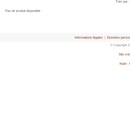
Trier par 
Pas de produit disponible
Informations légales
|
Données person
© Copyright 2
Site cr
Kiubi -