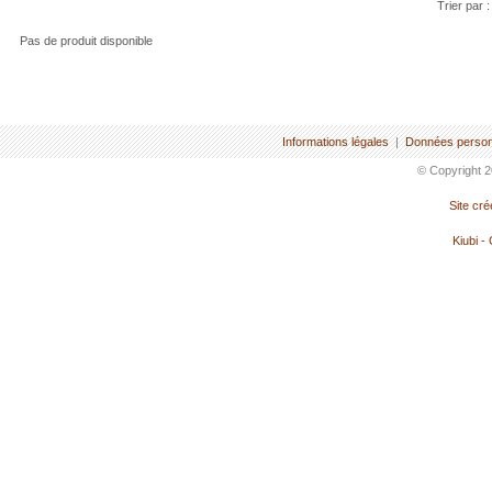
Trier par 
Pas de produit disponible
Informations légales
|
Données person
© Copyright 2
Site cr
Kiubi -