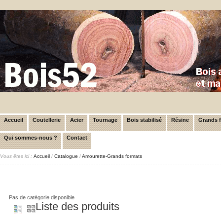
Accueil
Coutellerie
Acier
Tournage
Bois stabilisé
Résine
Grands 
Qui sommes-nous ?
Contact
Vous êtes ici :
Accueil
/
Catalogue
/
Amourette-Grands formats
Pas de catégorie disponible
Liste des produits