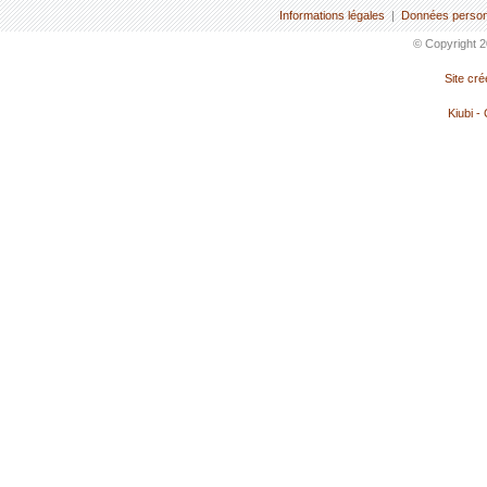
Informations légales
|
Données person
© Copyright 2
Site cr
Kiubi -