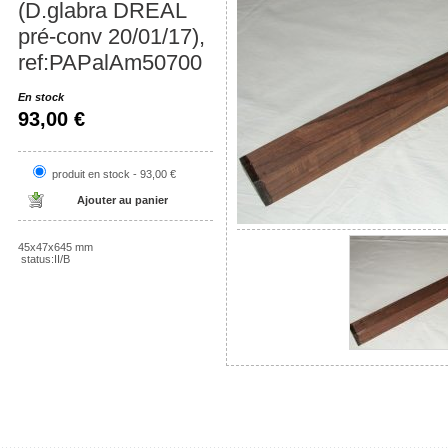
(D.glabra DREAL
pré-conv 20/01/17),
ref:PAPalAm50700
En stock
93,00 €
produit en stock - 93,00 €
45x47x645 mm
status:II/B