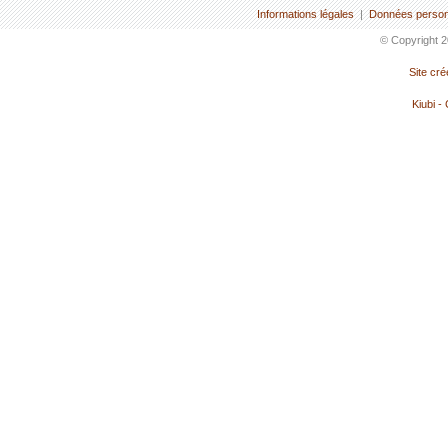
Informations légales
|
Données person
© Copyright 2
Site cr
Kiubi -