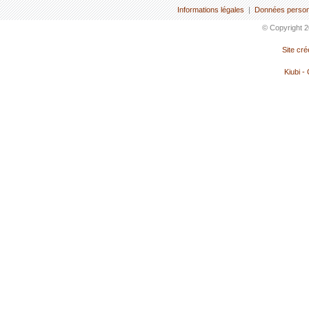
Informations légales
|
Données person
© Copyright 2
Site cr
Kiubi -