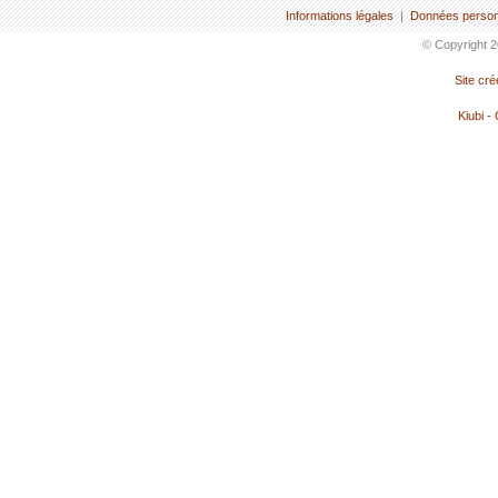
Informations légales
|
Données person
© Copyright 2
Site cr
Kiubi -