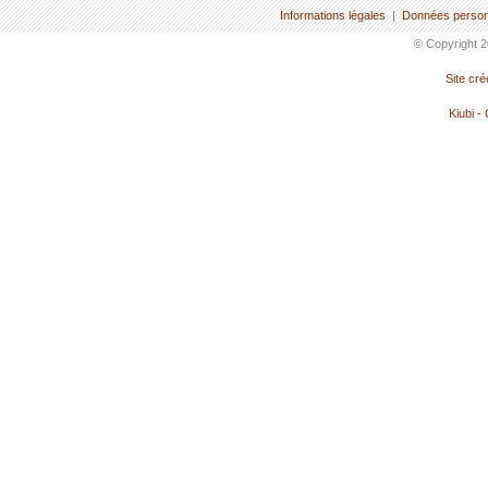
Informations légales
|
Données person
© Copyright 2
Site cr
Kiubi -