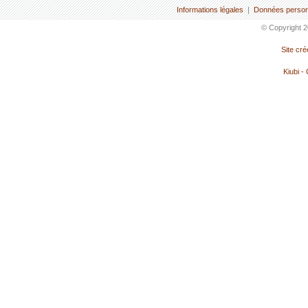
Informations légales
|
Données person
© Copyright 2
Site cr
Kiubi -