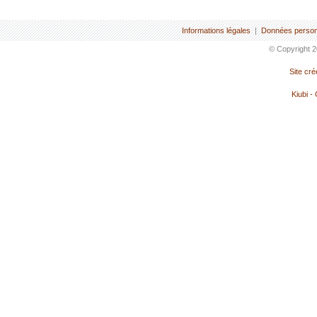
Informations légales
|
Données person
© Copyright 2
Site cr
Kiubi -