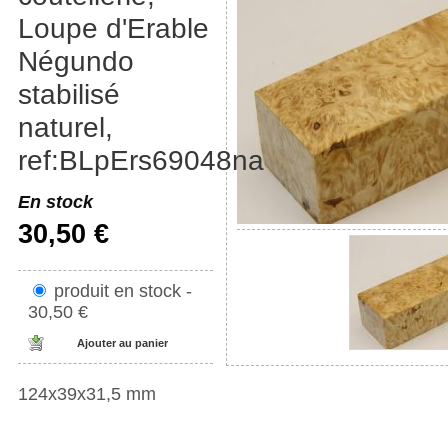
Loupe d'Erable
Négundo
stabilisé
naturel,
ref:BLpErs69048na
En stock
30,50 €
produit en stock -
30,50 €
124x39x31,5 mm