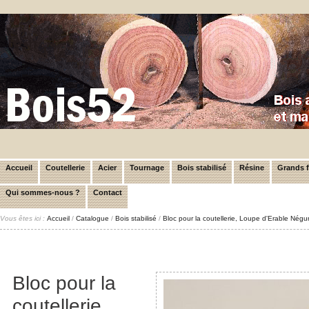
Accueil
Coutellerie
Acier
Tournage
Bois stabilisé
Résine
Grands 
Qui sommes-nous ?
Contact
Vous êtes ici :
Accueil
/
Catalogue
/
Bois stabilisé
/
Bloc pour la coutellerie, Loupe d'Erable Négu
Bloc pour la
coutellerie,