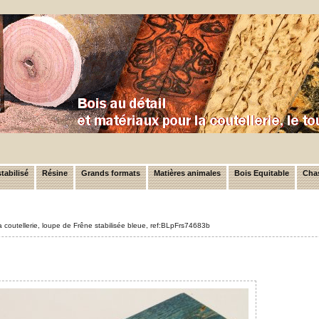
tabilisé
Résine
Grands formats
Matières animales
Bois Equitable
Chas
a coutellerie, loupe de Frêne stabilisée bleue, ref:BLpFrs74683b