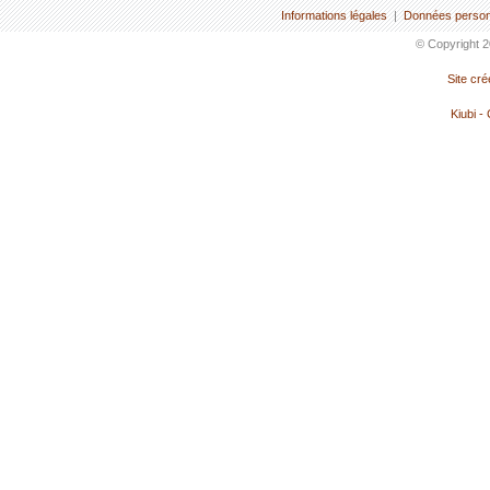
Informations légales
|
Données person
© Copyright 2
Site cr
Kiubi -