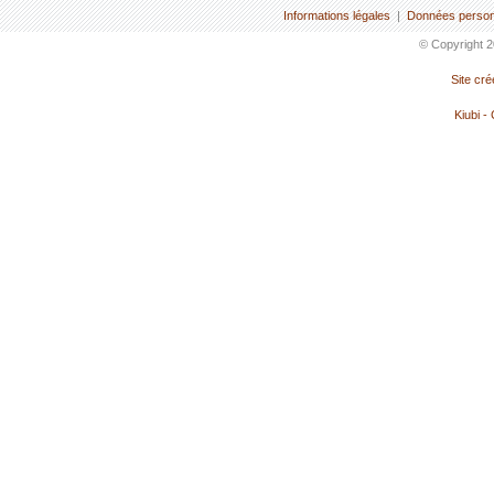
Informations légales
|
Données person
© Copyright 2
Site cr
Kiubi -