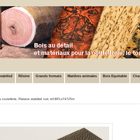
tabilisé
Résine
Grands formats
Matières animales
Bois Equitable
Chas
a coutellerie, Platane stabilisé noir, ref:BPLs74725nr