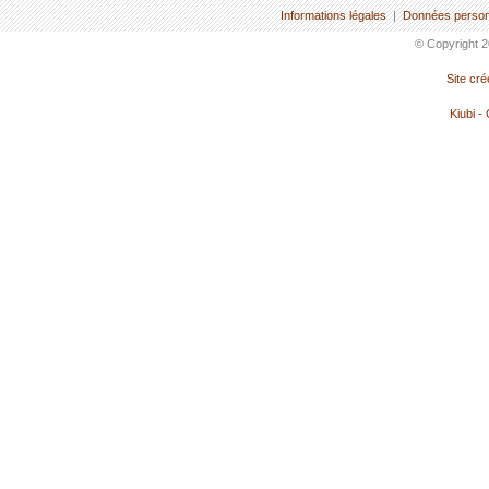
Informations légales
|
Données person
© Copyright 2
Site cr
Kiubi -