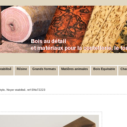
tabilisé
Résine
Grands formats
Matières animales
Bois Equitable
Chas
stylo, Noyer stabilisé, ref:SNs72223