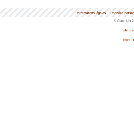
Informations légales
|
Données person
© Copyright 2
Site cr
Kiubi -