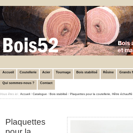
Accueil
Coutellerie
Acier
Tournage
Bois stabilisé
Résine
Grands 
Qui sommes-nous ?
Contact
Vous êtes ici :
Accueil
/
Catalogue
/
Bois stabilisé
/
Plaquettes pour la coutellerie, Hêtre échauffé
Plaquettes
pour la