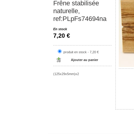
Frêne stabilisée
naturelle,
ref:PLpFs74694na
En stock
7,20 €
produit en stock - 7,20 €
(125x29x5mm)x2