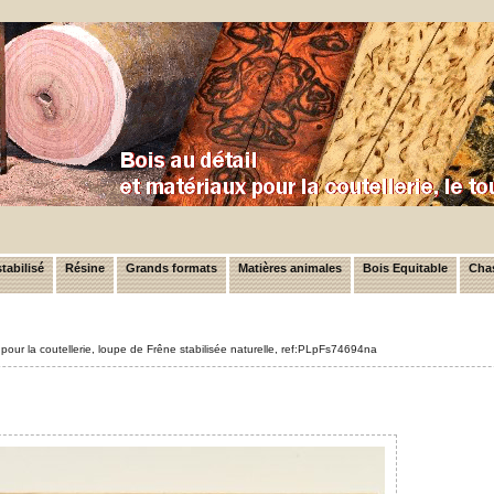
tabilisé
Résine
Grands formats
Matières animales
Bois Equitable
Chas
pour la coutellerie, loupe de Frêne stabilisée naturelle, ref:PLpFs74694na