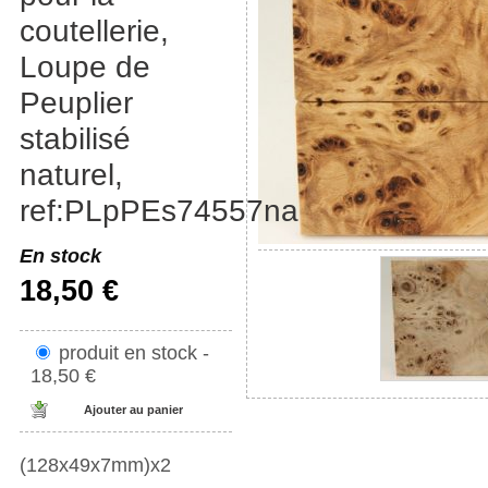
coutellerie,
Loupe de
Peuplier
stabilisé
naturel,
ref:PLpPEs74557na
En stock
18,50 €
produit en stock -
18,50 €
(128x49x7mm)x2