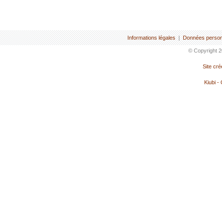
Informations légales
|
Données person
© Copyright 2
Site cr
Kiubi -