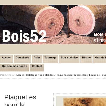
Accueil
Coutellerie
Acier
Tournage
Bois stabilisé
Résine
Grands 
Qui sommes-nous ?
Contact
Vous êtes ici :
Accueil
/
Catalogue
/
Bois stabilisé
/
Plaquettes pour la coutellerie, Loupe de Peup
Plaquettes
pour la