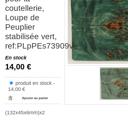
coutellerie,
Loupe de
Peuplier
stabilisée vert,
ref:PLpPEs73909ve
En stock
14,00 €
produit en stock -
14,00 €
(132x45x6mm)x2