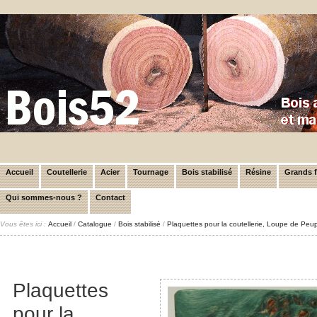
Accueil
Coutellerie
Acier
Tournage
Bois stabilisé
Résine
Grands 
Qui sommes-nous ?
Contact
Vous êtes ici :
Accueil
/
Catalogue
/
Bois stabilisé
/
Plaquettes pour la coutellerie, Loupe de Peup
Plaquettes
pour la