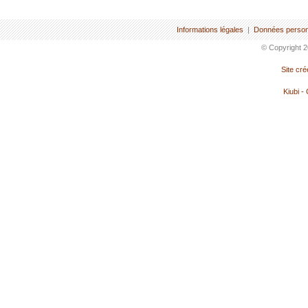
Informations légales
|
Données person
© Copyright 2
Site cr
Kiubi -