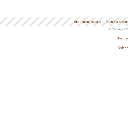
Informations légales
|
Données person
© Copyright 2
Site cr
Kiubi -