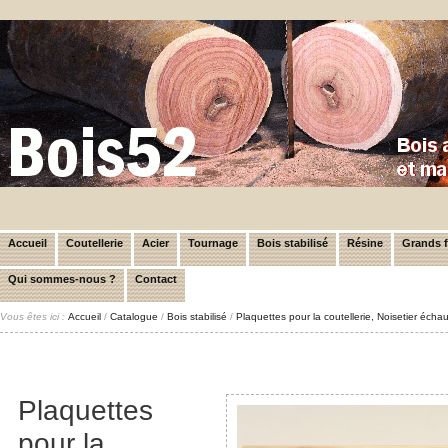
Accueil
Coutellerie
Acier
Tournage
Bois stabilisé
Résine
Grands 
Qui sommes-nous ?
Contact
Vous êtes ici :
Accueil
/
Catalogue
/
Bois stabilisé
/
Plaquettes pour la coutellerie, Noisetier écha
Plaquettes
pour la