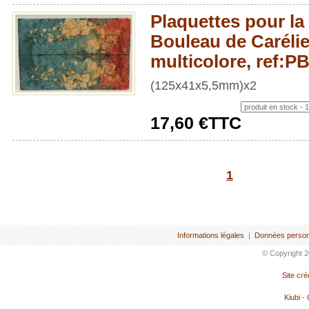
Plaquettes pour la 
Bouleau de Carélie
multicolore, ref:
(125x41x5,5mm)x2
17,60 €TTC
1
Informations légales
|
Données person
© Copyright 2
Site cr
Kiubi -