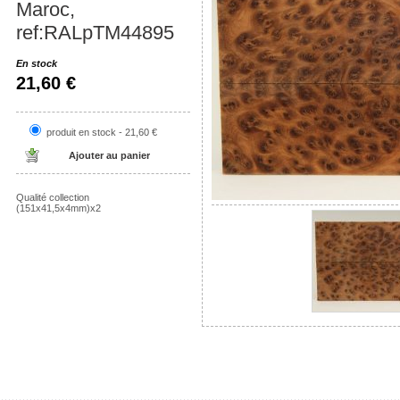
Maroc,
ref:RALpTM44895
En stock
21,60 €
produit en stock - 21,60 €
Qualité collection
(151x41,5x4mm)x2