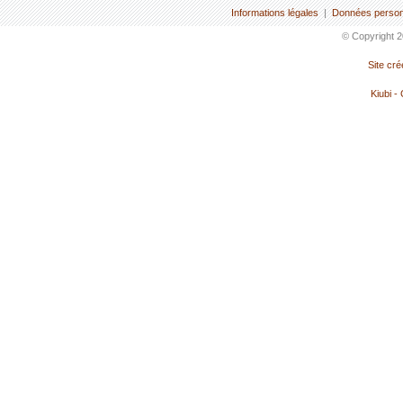
Informations légales
|
Données person
© Copyright 2
Site cr
Kiubi -