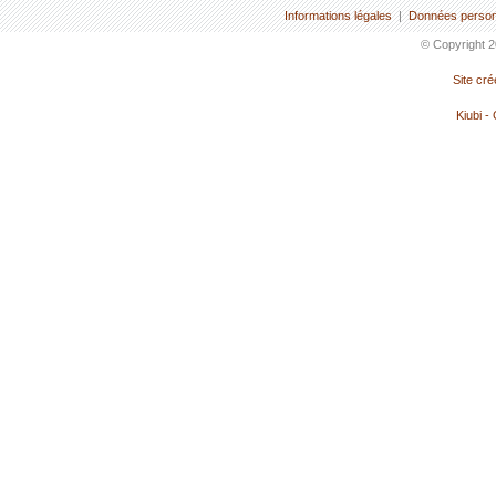
Informations légales
|
Données person
© Copyright 2
Site cr
Kiubi -