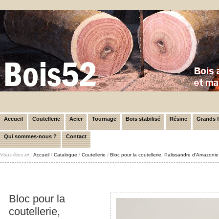
Accueil
Coutellerie
Acier
Tournage
Bois stabilisé
Résine
Grands 
Qui sommes-nous ?
Contact
Vous êtes ici :
Accueil
/
Catalogue
/
Coutellerie
/
Bloc pour la coutellerie, Palissandre d'Amazon
Bloc pour la
coutellerie,