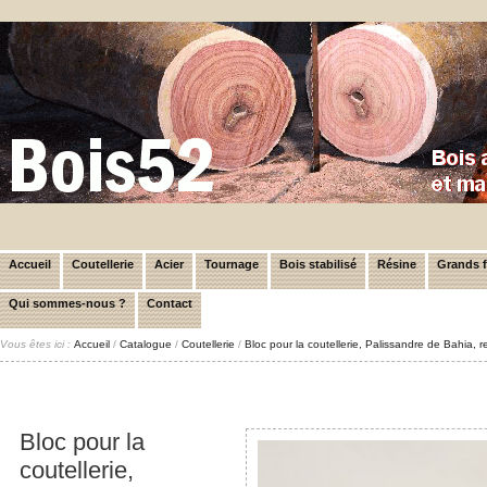
Accueil
Coutellerie
Acier
Tournage
Bois stabilisé
Résine
Grands 
Qui sommes-nous ?
Contact
Vous êtes ici :
Accueil
/
Catalogue
/
Coutellerie
/
Bloc pour la coutellerie, Palissandre de Bahia,
Bloc pour la
coutellerie,