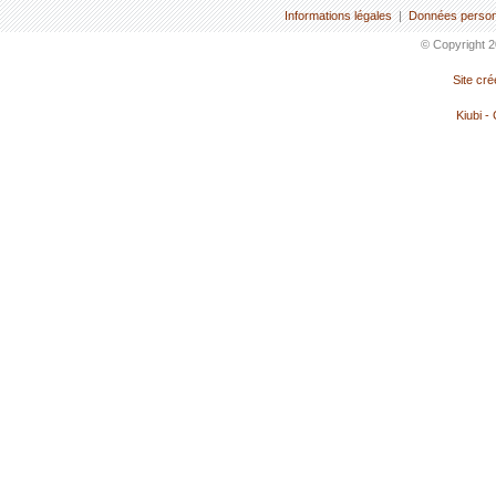
Informations légales
|
Données person
© Copyright 2
Site cr
Kiubi -