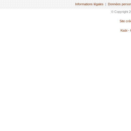
Informations légales
|
Données person
© Copyright 2
Site cr
Kiubi -