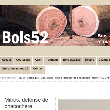
Accueil
Coutellerie
Acier
Tournage
Bois stabilisé
Résine
Grands 
Qui sommes-nous ?
Contact
Vous êtes ici :
Accueil
/
Catalogue
/
Coutellerie
/
Mitres, défense de phacochère, ref:MPHACO7
Mitres, défense de
phacochère,