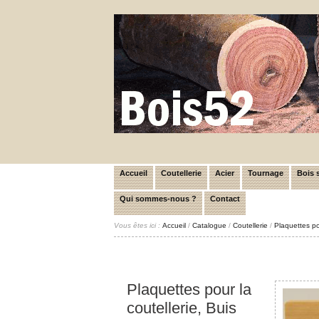
Accueil
Coutellerie
Acier
Tournage
Bois s
Qui sommes-nous ?
Contact
Vous êtes ici :
Accueil
/
Catalogue
/
Coutellerie
/
Plaquettes po
Plaquettes pour la
coutellerie, Buis