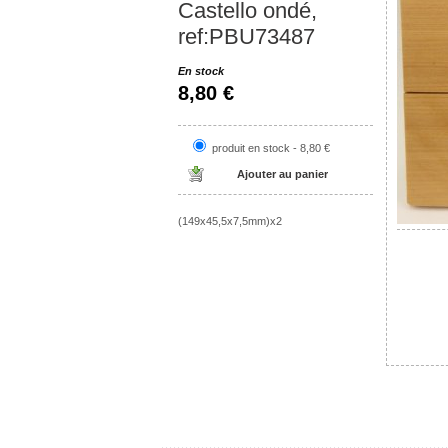
Castello ondé,
ref:PBU73487
En stock
8,80 €
produit en stock - 8,80 €
(149x45,5x7,5mm)x2