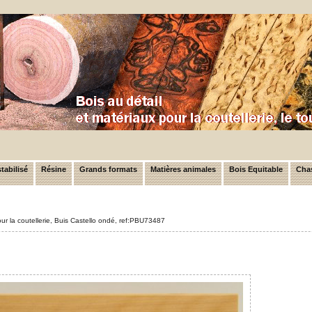
tabilisé
Résine
Grands formats
Matières animales
Bois Equitable
Chas
ur la coutellerie, Buis Castello ondé, ref:PBU73487