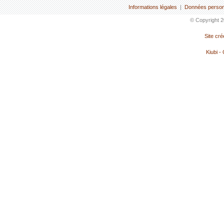
Informations légales
|
Données person
© Copyright 2
Site cr
Kiubi -