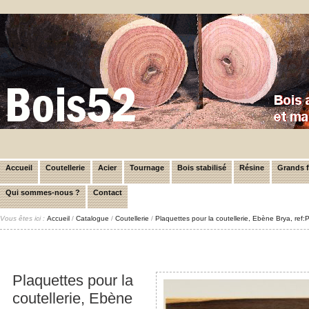
Accueil
Coutellerie
Acier
Tournage
Bois stabilisé
Résine
Grands 
Qui sommes-nous ?
Contact
Vous êtes ici :
Accueil
/
Catalogue
/
Coutellerie
/
Plaquettes pour la coutellerie, Ebène Brya, re
Plaquettes pour la
coutellerie, Ebène