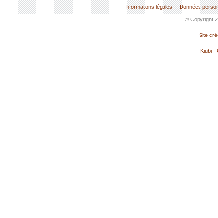
Informations légales
|
Données person
© Copyright 2
Site cr
Kiubi -