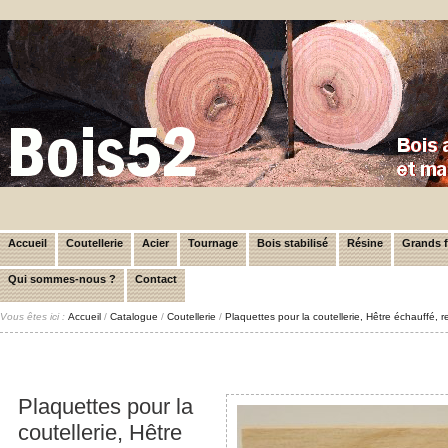
Accueil
Coutellerie
Acier
Tournage
Bois stabilisé
Résine
Grands 
Qui sommes-nous ?
Contact
Vous êtes ici :
Accueil
/
Catalogue
/
Coutellerie
/
Plaquettes pour la coutellerie, Hêtre échauffé,
Plaquettes pour la
coutellerie, Hêtre