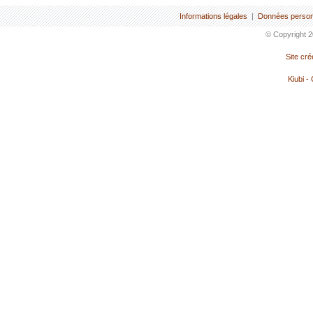
Informations légales
|
Données person
© Copyright 2
Site cr
Kiubi -