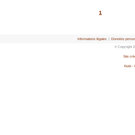
1
Informations légales
|
Données person
© Copyright 2
Site cr
Kiubi -