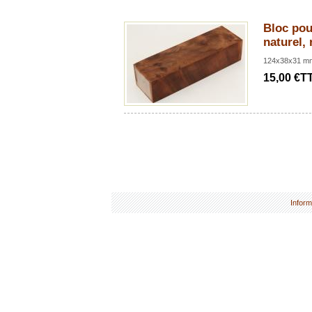
Bloc pou
naturel,
124x38x31 m
15,00 €T
Inform