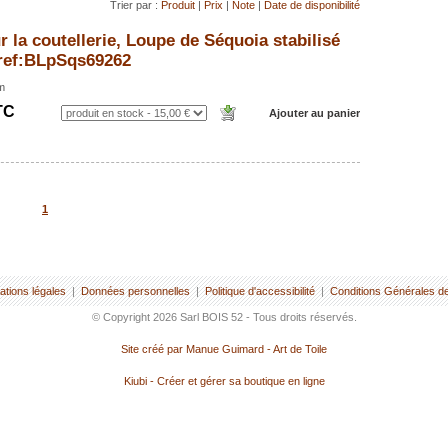
Trier par :
Produit
|
Prix
|
Note
|
Date de disponibilité
r la coutellerie, Loupe de Séquoia stabilisé
 ref:BLpSqs69262
m
TC
1
ations légales
|
Données personnelles
|
Politique d'accessibilité
|
Conditions Générales d
© Copyright 2026 Sarl BOIS 52 - Tous droits réservés.
Site créé par Manue Guimard - Art de Toile
Kiubi - Créer et gérer sa boutique en ligne