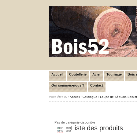
Accueil
Coutellerie
Acier
Tournage
Bois s
Qui sommes-nous ?
Contact
Vous êtes ici :
Accueil
/
Catalogue
/
Loupe de Séquoia-Bois sta
Pas de catégorie disponible
Liste des produits