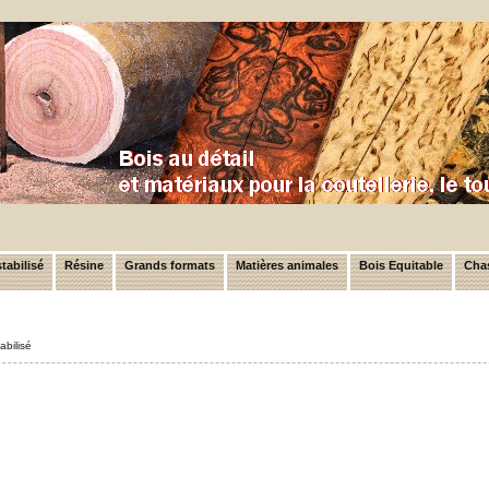
tabilisé
Résine
Grands formats
Matières animales
Bois Equitable
Chas
bilisé