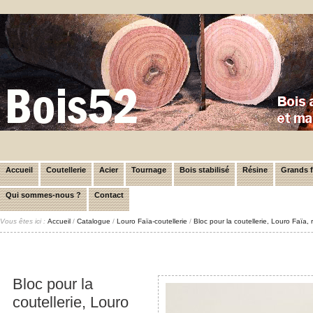
Accueil
Coutellerie
Acier
Tournage
Bois stabilisé
Résine
Grands 
Qui sommes-nous ?
Contact
Vous êtes ici :
Accueil
/
Catalogue
/
Louro Faïa-coutellerie
/
Bloc pour la coutellerie, Louro Faïa
Bloc pour la
coutellerie, Louro