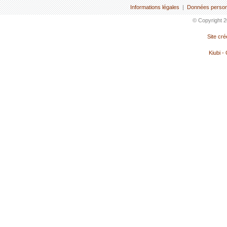
Informations légales
|
Données person
© Copyright 2
Site cr
Kiubi -