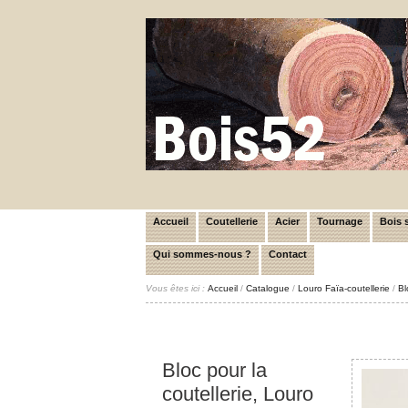
Accueil
Coutellerie
Acier
Tournage
Bois s
Qui sommes-nous ?
Contact
Vous êtes ici :
Accueil
/
Catalogue
/
Louro Faïa-coutellerie
/
Bl
Bloc pour la
coutellerie, Louro