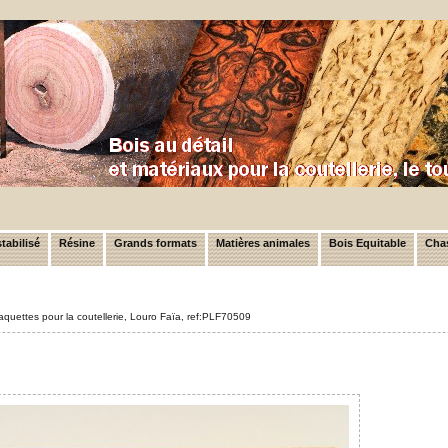
tabilisé
Résine
Grands formats
Matières animales
Bois Equitable
Chas
aquettes pour la coutellerie, Louro Faïa, ref:PLF70509