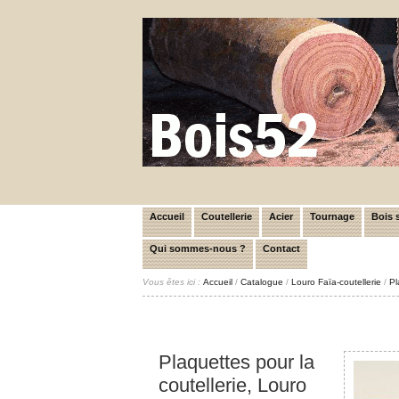
Accueil
Coutellerie
Acier
Tournage
Bois s
Qui sommes-nous ?
Contact
Vous êtes ici :
Accueil
/
Catalogue
/
Louro Faïa-coutellerie
/
Pl
Plaquettes pour la
coutellerie, Louro