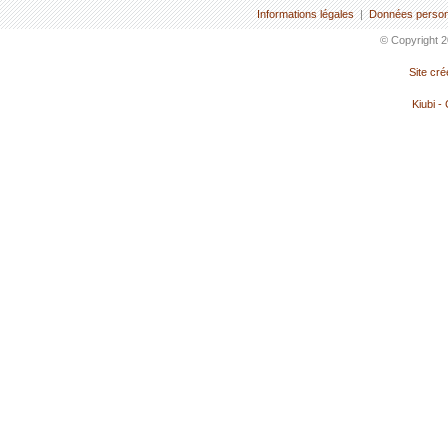
Informations légales
|
Données person
© Copyright 2
Site cr
Kiubi -