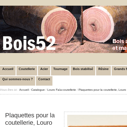
Accueil
Coutellerie
Acier
Tournage
Bois stabilisé
Résine
Grands 
Qui sommes-nous ?
Contact
Vous êtes ici :
Accueil
/
Catalogue
/
Louro Faïa-coutellerie
/
Plaquettes pour la coutellerie, Lour
Plaquettes pour la
coutellerie, Louro