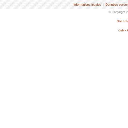
Informations légales
|
Données person
© Copyright 2
Site cr
Kiubi -