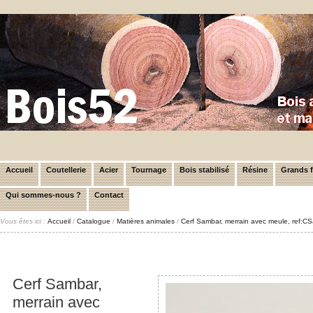
Accueil
Coutellerie
Acier
Tournage
Bois stabilisé
Résine
Grands 
Qui sommes-nous ?
Contact
Vous êtes ici :
Accueil
/
Catalogue
/
Matières animales
/
Cerf Sambar, merrain avec meule, ref:
Cerf Sambar,
merrain avec