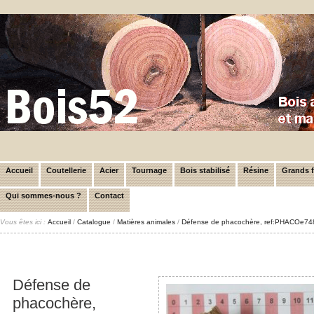
Accueil
Coutellerie
Acier
Tournage
Bois stabilisé
Résine
Grands 
Qui sommes-nous ?
Contact
Vous êtes ici :
Accueil
/
Catalogue
/
Matières animales
/
Défense de phacochère, ref:PHACOe74
Défense de
phacochère,