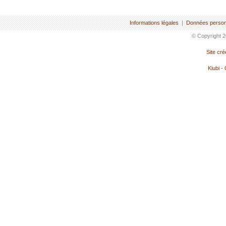
Informations légales
|
Données person
© Copyright 2
Site cr
Kiubi -