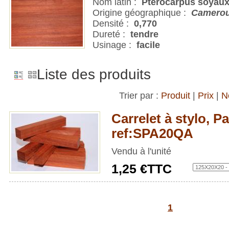
Nom latin :
Pterocarpus soyaux
Origine géographique :
Camero
Densité :
0,770
Dureté :
tendre
Usinage :
facile
Liste des produits
Trier par :
Produit
|
Prix
|
N
Carrelet à stylo, P
ref:SPA20QA
Vendu à l'unité
1,25 €TTC
1