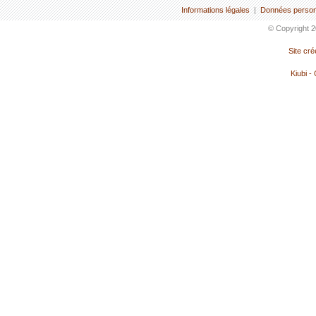
Informations légales
|
Données person
© Copyright 2
Site cr
Kiubi -