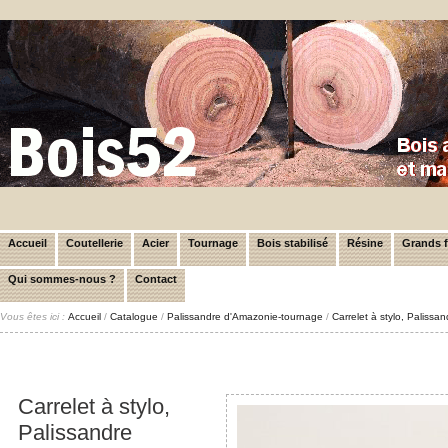
Accueil
Coutellerie
Acier
Tournage
Bois stabilisé
Résine
Grands 
Qui sommes-nous ?
Contact
Vous êtes ici :
Accueil
/
Catalogue
/
Palissandre d'Amazonie-tournage
/
Carrelet à stylo, Paliss
Carrelet à stylo,
Palissandre