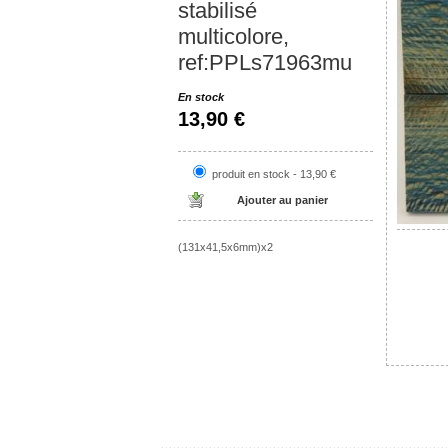
stabilisé
multicolore,
ref:PPLs71963mu
En stock
13,90 €
produit en stock - 13,90 €
(131x41,5x6mm)x2