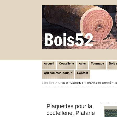
Accueil
Coutellerie
Acier
Tournage
Bois s
Qui sommes-nous ?
Contact
Vous êtes ici :
Accueil
/
Catalogue
/
Platane-Bois stabilisé
/
Pl
Plaquettes pour la
coutellerie, Platane