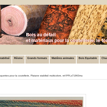
tabilisé
Résine
Grands formats
Matières animales
Bois Equitable
Chas
aquettes pour la coutellerie, Platane stabilisé multicolore, ref:PPLs71963mu