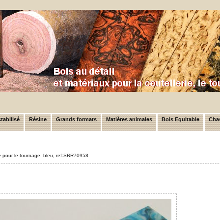
tabilisé
Résine
Grands formats
Matières animales
Bois Equitable
Chas
ne pour le tournage, bleu, ref:SRR70958