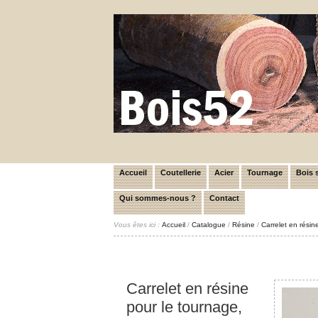
Accueil
Coutellerie
Acier
Tournage
Bois s
Qui sommes-nous ?
Contact
Vous êtes ici :
Accueil
/
Catalogue
/
Résine
/
Carrelet en rési
Carrelet en résine
pour le tournage,