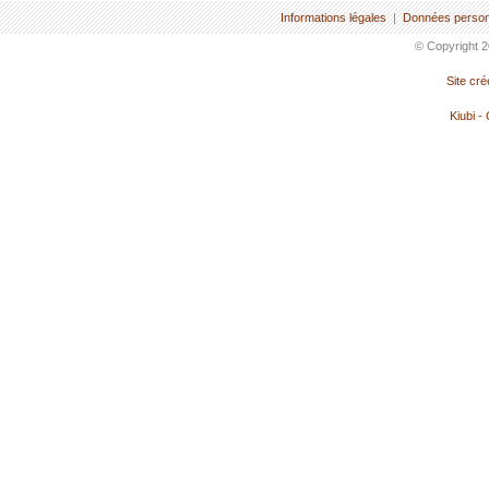
Informations légales
|
Données person
© Copyright 2
Site cr
Kiubi -