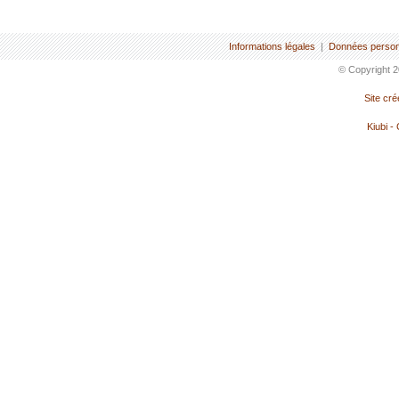
Informations légales
|
Données person
© Copyright 2
Site cr
Kiubi -