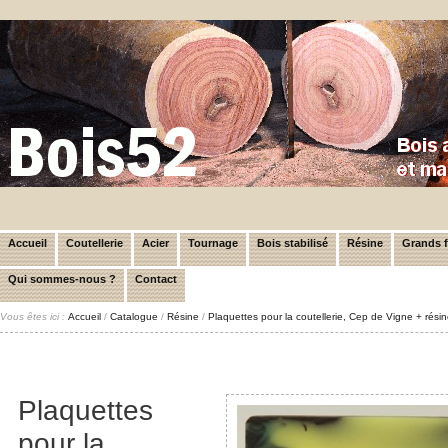
Accueil
Coutellerie
Acier
Tournage
Bois stabilisé
Résine
Grands 
Qui sommes-nous ?
Contact
Vous êtes ici :
Accueil
/
Catalogue
/
Résine
/
Plaquettes pour la coutellerie, Cep de Vigne + rés
Plaquettes
pour la