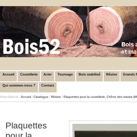
Accueil
Coutellerie
Acier
Tournage
Bois stabilisé
Résine
Grands 
Qui sommes-nous ?
Contact
Vous êtes ici :
Accueil
/
Catalogue
/
Résine
/
Plaquettes pour la coutellerie, Chêne des marais (
Plaquettes
pour la