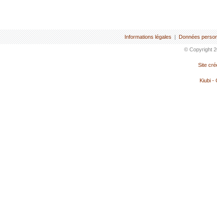
Informations légales
|
Données person
© Copyright 2
Site cr
Kiubi -