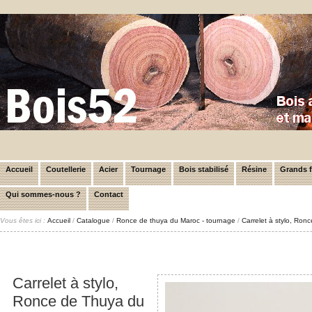
Accueil
Coutellerie
Acier
Tournage
Bois stabilisé
Résine
Grands 
Qui sommes-nous ?
Contact
Vous êtes ici :
Accueil
/
Catalogue
/
Ronce de thuya du Maroc - tournage
/
Carrelet à stylo, Ro
Carrelet à stylo,
Ronce de Thuya du