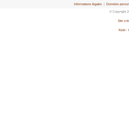
Informations légales
|
Données person
© Copyright 2
Site cr
Kiubi -