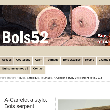
Accueil
Coutellerie
Acier
Tournage
Bois stabilisé
Résine
Grands 
Qui sommes-nous ?
Contact
Vous êtes ici :
Accueil
/
Catalogue
/
Tournage
/
A-Carrelet à stylo, Bois serpent, ref:SBS15
A-Carrelet à stylo,
Bois serpent,