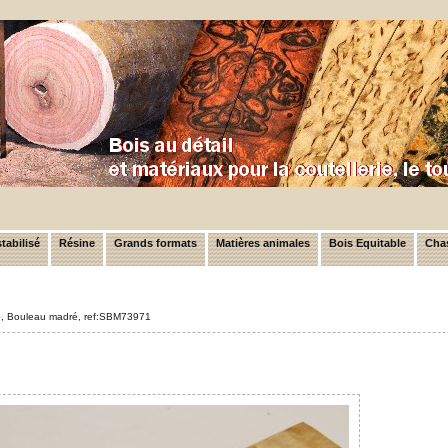
tabilisé
Résine
Grands formats
Matières animales
Bois Equitable
Chas
ylo, Bouleau madré, ref:SBM73971