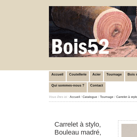
Accueil
Coutellerie
Acier
Tournage
Bois s
Qui sommes-nous ?
Contact
Vous êtes ici :
Accueil
/
Catalogue
/
Tournage
/
Carrelet à st
Carrelet à stylo,
Bouleau madré,