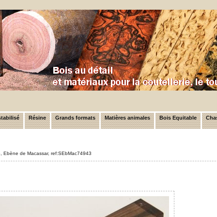
tabilisé
Résine
Grands formats
Matières animales
Bois Equitable
Chas
ylo, Ebène de Macassar, ref:SEbMac74943