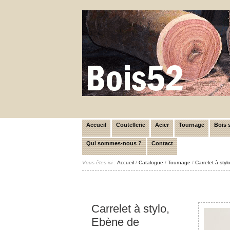
Accueil
Coutellerie
Acier
Tournage
Bois s
Qui sommes-nous ?
Contact
Vous êtes ici :
Accueil
/
Catalogue
/
Tournage
/
Carrelet à st
Carrelet à stylo,
Ebène de