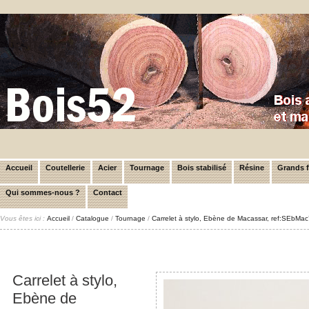
Accueil
Coutellerie
Acier
Tournage
Bois stabilisé
Résine
Grands 
Qui sommes-nous ?
Contact
Vous êtes ici :
Accueil
/
Catalogue
/
Tournage
/
Carrelet à stylo, Ebène de Macassar, ref:SEbMa
Carrelet à stylo,
Ebène de