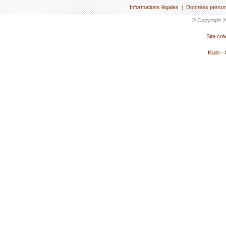
Informations légales
|
Données person
© Copyright 2
Site cr
Kiubi -